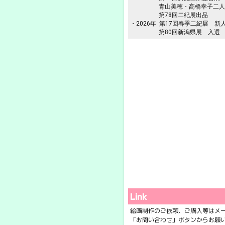
青山美穂・高橋幸子二人展 
第78回二紀展出品
・2026年 第17回春季二紀展 
第80回新潟県展 入
Link
絵画制作のご依頼、ご購入等はメ
「お問い合わせ」ボタンからお願