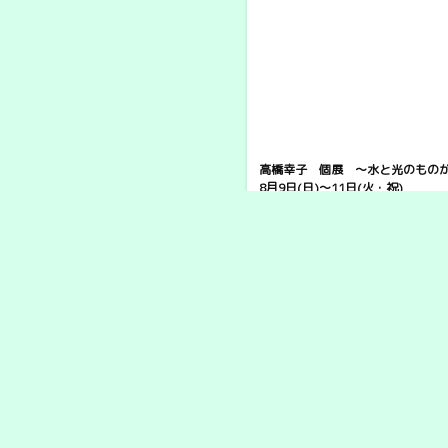
高橋幸子 個展 〜水と光のもの
8月9日(日)〜11日(火・祝)
12時00分〜17時00分（最終日16
ギャラリー泉（津南町）
【常設展示】津南観光物産館
営業時間 : 9時00分〜17時30分
新潟県中魚沼郡津南町大字芦ヶ崎乙
定休日 : 水曜日