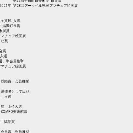
第52回十日町市美術展 市展賞
2021年 第28回アークベル県民アマチュア絵画展
賞展 入選
湯沢町長賞
市展賞
民アマチュア絵画展
ビ賞
会展
入選
、準会員推挙
民アマチュア絵画展
励賞、会員推挙
新人選抜者として出品
 入選
展 上位入選
MPO美術館賞
 奨励賞
員賞、委員推挙