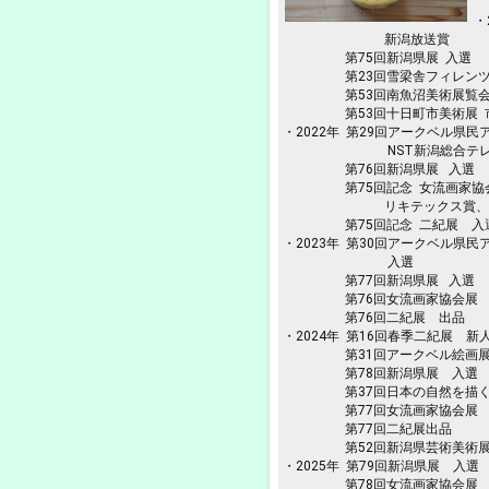
・
新潟放送賞
第75回新潟県展 入選
第23回雪梁舎フィレンツェ
第53回南魚沼美術展覧会 
第53回十日町市美術展 
・2022年 第29回アークベル県
NST新潟総合テレ
第76回新潟県展 入選
第75回記念 女流画家協
リキテックス賞、
第75回記念 二紀展 入選
・2023年 第30回アークベル県
入選
第77回新潟県展 入選
第76回女流画家協会展 奨
第76回二紀展 出品
・2024年 第16回春季二紀展 
第31回アークベル絵画展
第78回新潟県展 入選
第37回日本の自然を描く
第77回女流画家協会展 SO
第77回二紀展出品
第52回新潟県芸術美術展
・2025年 第79回新潟県展 入選
第78回女流画家協会展 会