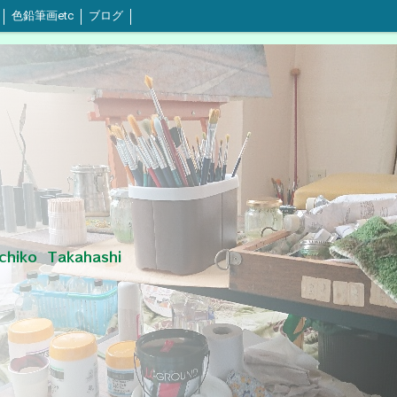
色鉛筆画etc
ブログ
o Takahashi