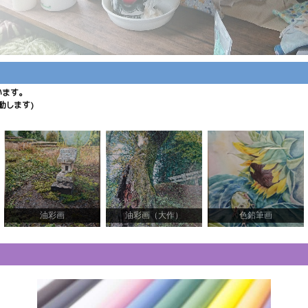
います。
動します)
油彩画
油彩画（大作）
色鉛筆画