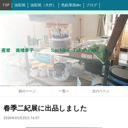
TOP
油彩画
油彩画（大作）
色鉛筆画etc
ブログ
画家 高橋幸子 Sachiko Takahashi
前のページ
一覧へ
次のページ
春季二紀展に出品しました
2026年03月25日 16:07