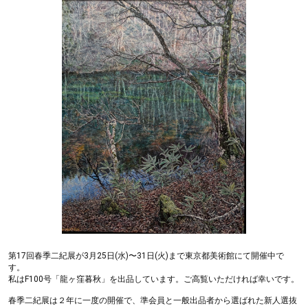
第17回春季二紀展が3月25日(水)〜31日(火)まで東京都美術館にて開催中で
す。
私はF100号「龍ヶ窪暮秋」を出品しています。ご高覧いただければ幸いです。
春季二紀展は２年に一度の開催で、準会員と一般出品者から選ばれた新人選抜