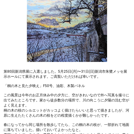
第80回新潟県展に入選しました。5月25日(月)〜31日(日)新潟市朱鷺メッセ展
示ホールにて展示されます。ご高覧いただければ幸いです。
「桐の木と見た夕映え」F50号、油彩、木製パネル
この風景は今年のお正月休み中の夕方に、空がきれいなので外へ写真を撮りに
出てみたところです。家から徒歩数分の場所で、川の向こうに夕陽の沈む空が
よく見えます。
桐の木の枝のシルエットがカッコよく描けたらいいと思って描きましたが、河
原に生えたたくさんの木の枝をどの程度描くかが難しかったです。
春になってから同じ場所を散歩してたら、この桐の木の枝が、一部折れて地面
に落ちていました。描いておいてよかったなと。