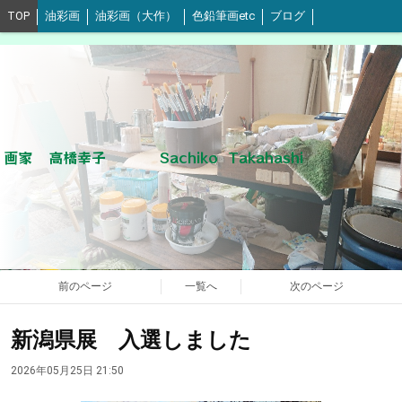
TOP
油彩画
油彩画（大作）
色鉛筆画etc
ブログ
画家 高橋幸子 Sachiko Takahashi
前のページ
一覧へ
次のページ
新潟県展 入選しました
2026年05月25日 21:50